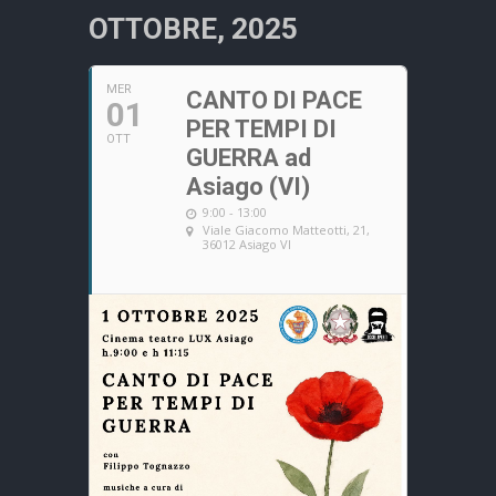
OTTOBRE, 2025
MER
CANTO DI PACE
01
PER TEMPI DI
OTT
GUERRA ad
Asiago (VI)
9:00 - 13:00
Viale Giacomo Matteotti, 21,
36012 Asiago VI