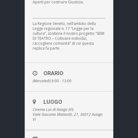
Aperti per costruire Giustizia.
La Regione Veneto, nell’ambito della
Legge regionale n. 17 “Legge per la
cultura”, sostiene il nostro progetto “SEMI
DI TEATRO – Coltivare individui,
raccogliere comunità” di cui questa
replica fa parte.
ORARIO
(Mercoledì) 9:00 - 13:00
LUOGO
Cinema Lux di Asiago (VI)
Viale Giacomo Matteotti, 21, 36012 Asiago
VI