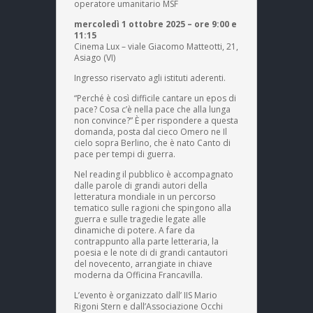
operatore umanitario MSF
mercoledì 1 ottobre 2025 – ore 9:00 e
11:15
Cinema Lux – viale Giacomo Matteotti, 21,
Asiago (VI)
Ingresso riservato agli istituti aderenti.
“Perché è così difficile cantare un epos di
pace? Cosa c’è nella pace che alla lunga
non convince?” È per rispondere a questa
domanda, posta dal cieco Omero ne Il
cielo sopra Berlino, che è nato Canto di
pace per tempi di guerra.
Nel reading il pubblico è accompagnato
dalle parole di grandi autori della
letteratura mondiale in un percorso
tematico sulle ragioni che spingono alla
guerra e sulle tragedie legate alle
dinamiche di potere. A fare da
contrappunto alla parte letteraria, la
poesia e le note di di grandi cantautori
del novecento, arrangiate in chiave
moderna da Officina Francavilla.
L’evento è organizzato dall’ IIS Mario
Rigoni Stern e dall’Associazione Occhi