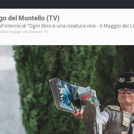
go del Montello (TV)
ll'interno di "Ogni libro è una creatura viva - Il Maggio dei L
, 31040 Volpago del Montello TV