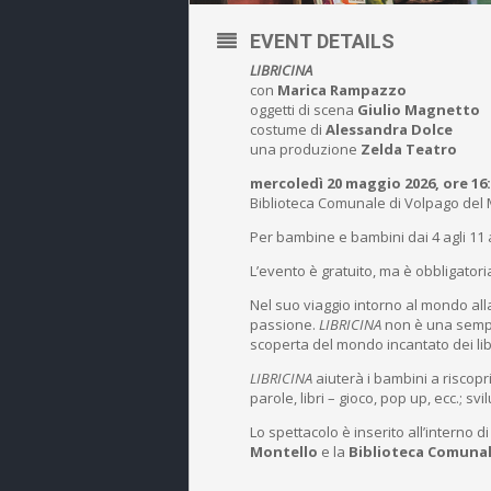
EVENT DETAILS
LIBRICINA
con
Marica Rampazzo
oggetti di scena
Giulio Magnetto
costume di
Alessandra Dolce
una produzione
Zelda Teatro
mercoledì 20 maggio 2026, ore 16
Biblioteca Comunale di Volpago del M
Per bambine e bambini dai 4 agli 11 
L’evento è gratuito, ma è obbligator
Nel suo viaggio intorno al mondo all
passione.
LIBRICINA
non è una sempli
scoperta del mondo incantato dei lib
LIBRICINA
aiuterà i bambini a riscopr
parole, libri – gioco, pop up, ecc.; sv
Lo spettacolo è inserito all’interno di
Montello
e la
Biblioteca Comunal