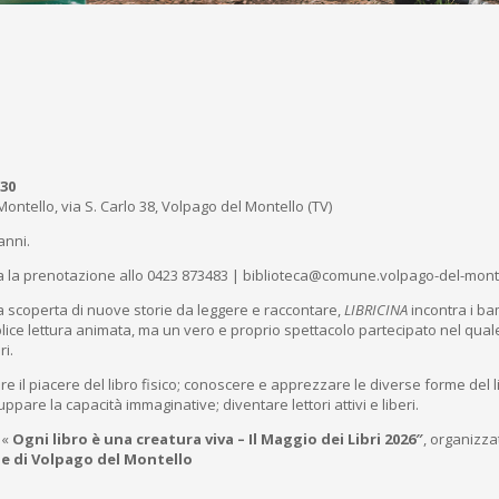
:30
ontello, via S. Carlo 38, Volpago del Montello (TV)
anni.
ia la prenotazione allo 0423 873483 | biblioteca@comune.volpago-del-montel
a scoperta di nuove storie da leggere e raccontare,
LIBRICINA
incontra i ba
ce lettura animata, ma un vero e proprio spettacolo partecipato nel quale i
ri.
ire il piacere del libro fisico; conoscere e apprezzare le diverse forme del li
iluppare la capacità immaginative; diventare lettori attivi e liberi.
 «
Ogni libro è una creatura viva – Il Maggio dei Libri 2026″
, organizza
e di Volpago del Montello