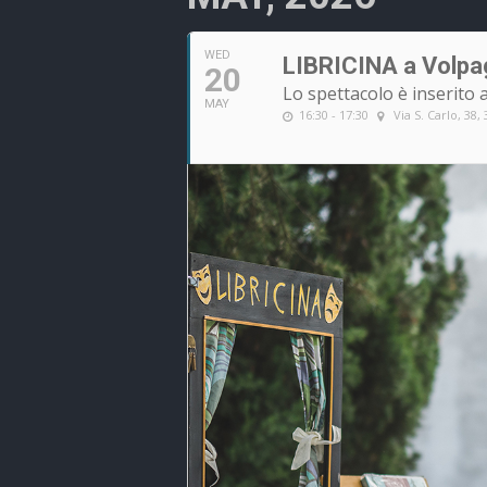
WED
LIBRICINA a Volpa
20
Lo spettacolo è inserito a
MAY
16:30 - 17:30
Via S. Carlo, 38