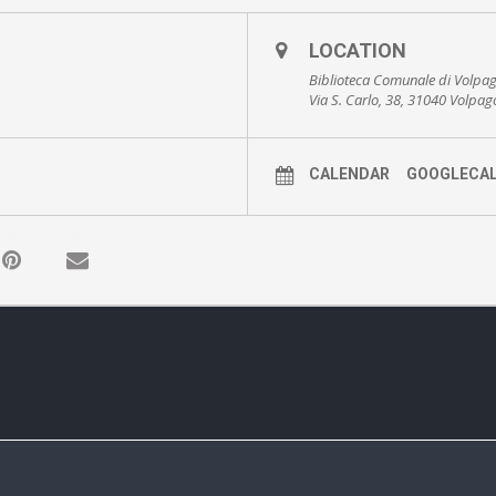
LOCATION
Biblioteca Comunale di Volpag
Via S. Carlo, 38, 31040 Volpag
CALENDAR
GOOGLECA