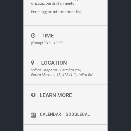
di istituzioni di riferimento.
Per maggiori informazioni:
link
.
TIME
(Friday) 9:10 - 13:00
LOCATION
Salone Snaporaz - Cattolica (RN)
Piazza Mercato, 15, 47841 Cattolica RN
LEARN MORE
CALENDAR
GOOGLECAL