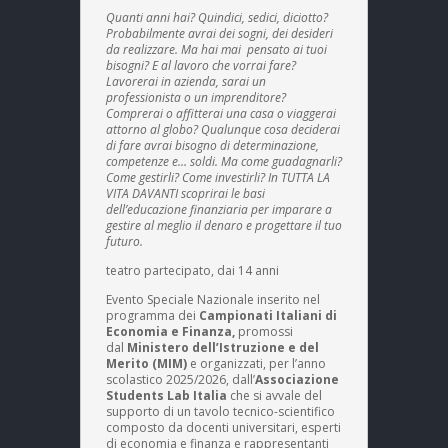
Quanti anni hai? Quindici, sedici, diciotto?
Probabilmente avrai dei sogni, dei desideri
da realizzare. Ma hai mai
pensato ai tuoi
bisogni? E al lavoro che vorrai fare?
Lavorerai in azienda, sarai un
professionista o un imprenditore?
Comprerai o affitterai una casa o viaggerai
attorno al globo? Qualunque cosa deciderai
di fare avrai bisogno di determinazione,
competenze e… soldi. Ma come guadagnarli?
Come gestirli? Come investirli? In TUTTA LA
VITA DAVANTI scoprirai le basi
dell’educazione finanziaria per imparare a
gestire al meglio il denaro e progettare il tuo
futuro.
teatro partecipato, dai 14 anni
Evento Speciale Nazionale inserito nel
programma dei
Campionati Italiani di
Economia e Finanza,
promossi
dal
Ministero dell’Istruzione e del
Merito (MIM)
e organizzati, per l’anno
scolastico 2025/2026, dall’
Associazione
Students Lab Italia
che si avvale del
supporto di un tavolo tecnico-scientifico
composto da docenti universitari, esperti
di economia e finanza e rappresentanti