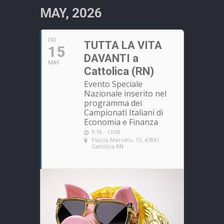
MAY, 2026
FRI
TUTTA LA VITA
15
DAVANTI a
MAY
Cattolica (RN)
Evento Speciale
Nazionale inserito nel
programma dei
Campionati Italiani di
Economia e Finanza
9:10 - 13:00
Piazza Mercato, 15, 47841
Cattolica RN