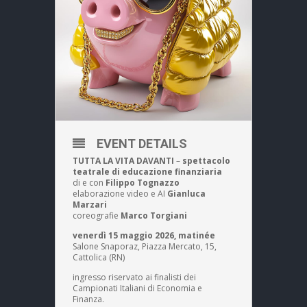
EVENT DETAILS
TUTTA LA VITA DAVANTI
–
spettacolo
teatrale di educazione finanziaria
di e con
Filippo Tognazzo
elaborazione video e AI
Gianluca
Marzari
coreografie
Marco Torgiani
venerdì 15 maggio 2026, matinée
Salone Snaporaz, Piazza Mercato, 15,
Cattolica (RN)
ingresso riservato ai finalisti dei
Campionati Italiani di Economia e
Finanza.