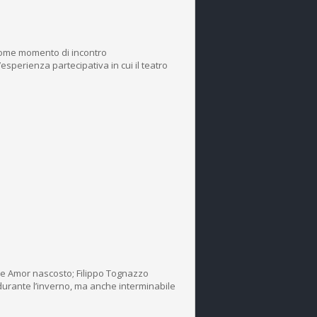
come momento di incontro
esperienza partecipativa in cui il teatro
io e Amor nascosto; Filippo Tognazzo
e durante l’inverno, ma anche interminabile