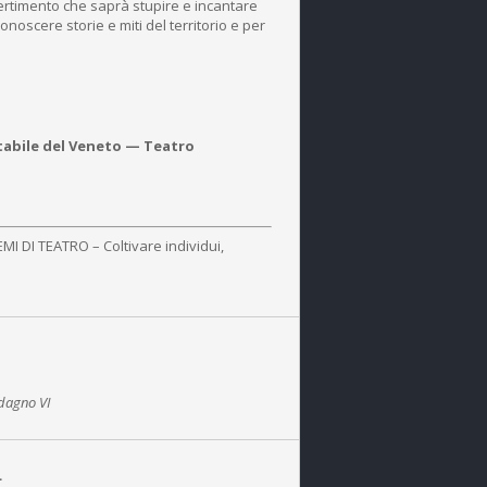
ivertimento che saprà stupire e incantare
oscere storie e miti del territorio e per
tabile del Veneto — Teatro
EMI DI TEATRO – Coltivare individui,
ldagno VI
L