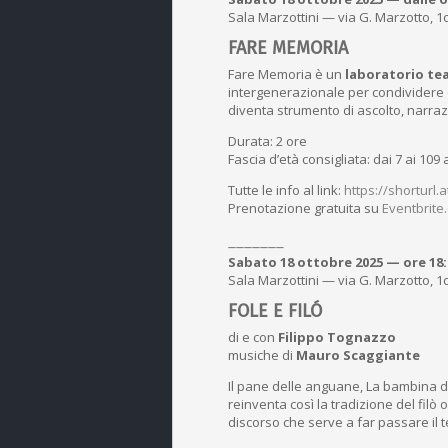
Sala Marzottini — via G. Marzotto, 1c
FARE MEMORIA
Fare Memoria è un
laboratorio tea
intergenerazionale per condividere e 
diventa strumento di ascolto, narraz
Durata: 2 ore
Fascia d’età consigliata: dai 7 ai 109 
Tutte le info al link:
https://shorturl
Prenotazione gratuita su
Eventbrite
_______
Sabato 18 ottobre 2025 — ore 18:
Sala Marzottini — via G. Marzotto, 1c
FOLE E FILÓ
di e con
Filippo Tognazzo
musiche di
Mauro Scaggiante
Il pane delle anguane, La bambina di
reinventa così la tradizione del filò
discorso che serve a far passare il t