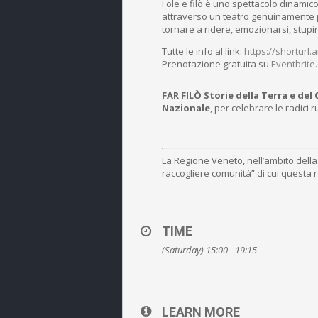
Fole e filò è uno spettacolo dinamico
attraverso un teatro genuinamente po
tornare a ridere, emozionarsi, stupi
Tutte le info al link:
https://shorturl
Prenotazione gratuita su
Eventbrite
FAR FILÒ Storie della Terra e del 
Nazionale
, per celebrare le radici 
La Regione Veneto, nell’ambito della 
raccogliere comunità” di cui questa r
TIME
(Saturday) 15:00 - 19:15
LEARN MORE