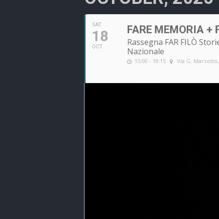
SAT
FARE MEMORIA + FO
18
Rassegna FAR FILÒ Storie 
OCT
Nazionale
15:00 - 19:15
Via G. Marzotto,