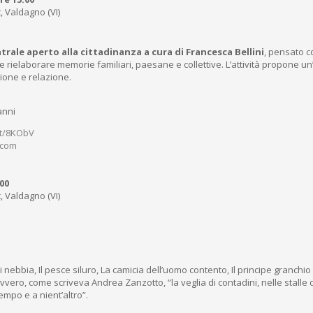
, Valdagno (VI)
trale aperto alla cittadinanza a cura di Francesca Bellini
, pensato 
rielaborare memorie familiari, paesane e collettive. L’attività propone un’
ione e relazione.
anni
.at/8KObV
.com
00
, Valdagno (VI)
 nebbia, Il pesce siluro, La camicia dell’uomo contento, Il principe granch
 ovvero, come scriveva Andrea Zanzotto, “la veglia di contadini, nelle stall
empo e a nient’altro”.