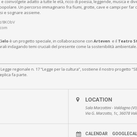
 e coinvolgete adatto a tutte le età, ricco di poesia, leggende, musica e d
polare. Un percorso immaginario fra fiumi, grotte, cave e campi per far con
rsi e sognare assieme.
.at/8KObV
.com
Cielo
è un progetto speciale, in collaborazione con
Arteven
e il
Teatro S
rurali indagando temi cruciali del presente come la sostenibilità ambientale.
Legge regionale n. 17 “Legge per la cultura”, sostiene il nostro progetto “S
eplica fa parte.
LOCATION
Sala Marzottini - Valdagno (VI)
Via G. Marzotto, 1c, 36078 Va
CALENDAR
GOOGLECA