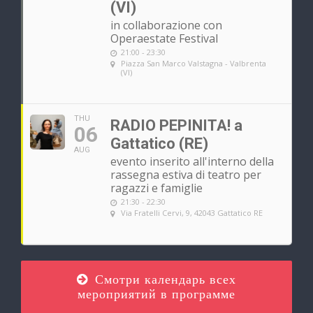
(VI)
in collaborazione con
Operaestate Festival
21:00 - 23:30
Piazza San Marco Valstagna - Valbrenta
(VI)
THU
RADIO PEPINITA! a
06
Gattatico (RE)
AUG
evento inserito all'interno della
rassegna estiva di teatro per
ragazzi e famiglie
21:30 - 22:30
Via Fratelli Cervi, 9, 42043 Gattatico RE
Смотри календарь всех
мероприятий в программе