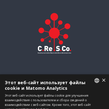
×
Этот веб-сайт использует файлы
© Копирайт
2026 | Zelda S.r.l. – impresa sociale - Все права защищены
cookie и Matomo Analytics
-
Конфиденциальность
НДС: IT04262500269 - via Francesco Baracca, 39 – 30173 Venezia -
ITALIAN
Этот веб-сайт использует файлы cookie для улучшения
Италия | Powered by
Neroavorio
взаимодействия с пользователем и сбора сведений о
ENGLISH
взаимодействии с веб-сайтом. Кроме того, этот веб-сайт