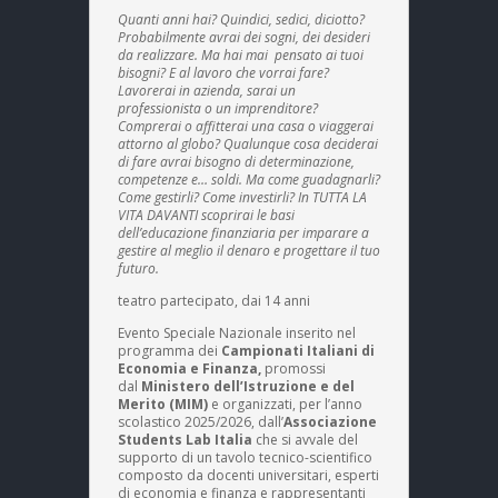
Quanti anni hai? Quindici, sedici, diciotto?
Probabilmente avrai dei sogni, dei desideri
da realizzare. Ma hai mai
pensato ai tuoi
bisogni? E al lavoro che vorrai fare?
Lavorerai in azienda, sarai un
professionista o un imprenditore?
Comprerai o affitterai una casa o viaggerai
attorno al globo? Qualunque cosa deciderai
di fare avrai bisogno di determinazione,
competenze e… soldi. Ma come guadagnarli?
Come gestirli? Come investirli? In TUTTA LA
VITA DAVANTI scoprirai le basi
dell’educazione finanziaria per imparare a
gestire al meglio il denaro e progettare il tuo
futuro.
teatro partecipato, dai 14 anni
Evento Speciale Nazionale inserito nel
programma dei
Campionati Italiani di
Economia e Finanza,
promossi
dal
Ministero dell’Istruzione e del
Merito (MIM)
e organizzati, per l’anno
scolastico 2025/2026, dall’
Associazione
Students Lab Italia
che si avvale del
supporto di un tavolo tecnico-scientifico
composto da docenti universitari, esperti
di economia e finanza e rappresentanti