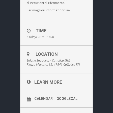
di istituzioni di riferimento.
Per maggiori informazioni:
link
.
TIME
(Friday) 9:10 - 13:00
LOCATION
Salone Snaporaz - Cattolica (RN)
Piazza Mercato, 15, 47841 Cattolica RN
LEARN MORE
CALENDAR
GOOGLECAL