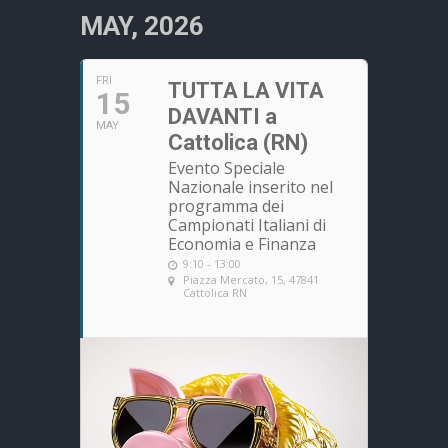
MAY, 2026
FRI
TUTTA LA VITA
15
DAVANTI a
MAY
Cattolica (RN)
Evento Speciale
Nazionale inserito nel
programma dei
Campionati Italiani di
Economia e Finanza
9:10 - 13:00
Piazza Mercato, 15, 47841
Cattolica RN