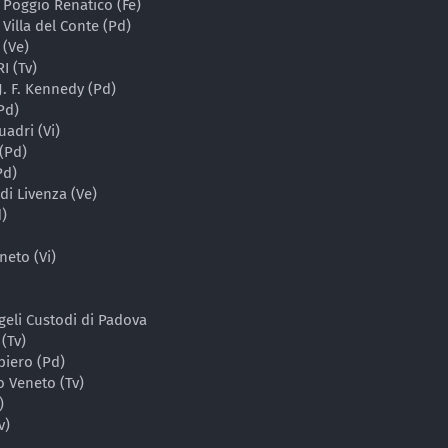
 Poggio Renatico (Fe)
Villa del Conte (Pd)
 (Ve)
I (Tv)
 J. F. Kennedy (Pd)
Pd)
uadri (Vi)
 (Pd)
Pd)
di Livenza (Ve)
d)
neto (Vi)
geli Custodi di Padova
(Tv)
iero (Pd)
o Veneto (Tv)
)
v)