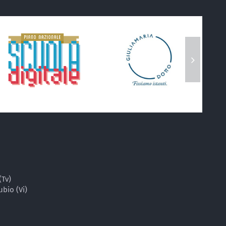
(Tv)
ubio (Vi)