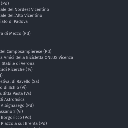
 (Pd)
cale del Nordest Vicentino
ale dell’Alto Vicentino
riato di Padova
ra di Mezzo (Pd)
 del Camposampierese (Pd)
na Amici della Bicicletta ONLUS Vicenza
 Stabile di Verona
udi Ricerche (Tv)
d)
tival di Ravello (Sa)
o di Schio (Vi)
uditta Pasta (Va)
di Astrofisica
i Albignasego (Pd)
ssano 2 (Vi)
 Borgoricco (Pd)
 Piazzola sul Brenta (Pd)