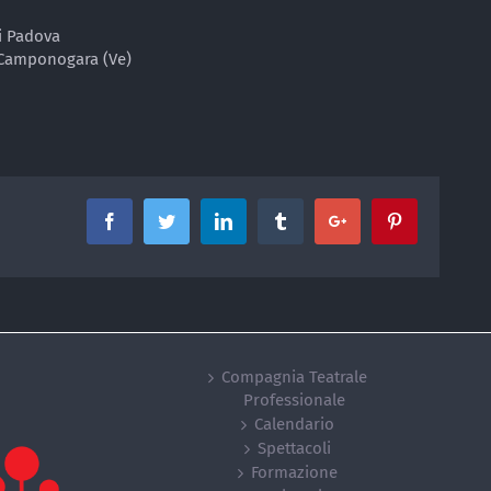
di Padova
 Camponogara (Ve)
Facebook
Twitter
Linkedin
Tumblr
Google+
Pinterest
Compagnia Teatrale
Professionale
Calendario
Spettacoli
Formazione