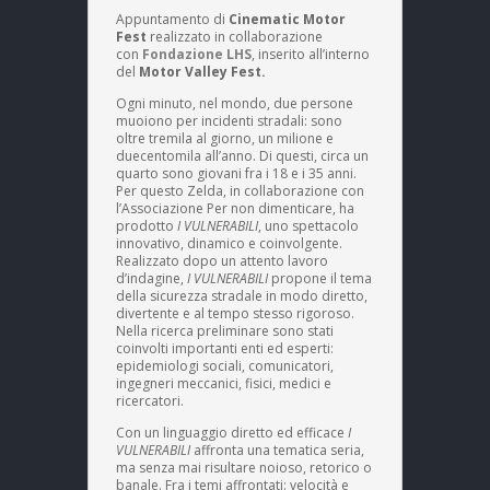
Appuntamento di
Cinematic Motor
Fest
realizzato in collaborazione
con
Fondazione LHS
, inserito all’interno
del
Motor Valley Fest.
Ogni minuto, nel mondo, due persone
muoiono per incidenti stradali: sono
oltre tremila al giorno, un milione e
duecentomila all’anno. Di questi, circa un
quarto sono giovani fra i 18 e i 35 anni.
Per questo Zelda, in collaborazione con
l’Associazione Per non dimenticare, ha
prodotto
I VULNERABILI
, uno spettacolo
innovativo, dinamico e coinvolgente.
Realizzato dopo un attento lavoro
d’indagine,
I VULNERABILI
propone il tema
della sicurezza stradale in modo diretto,
divertente e al tempo stesso rigoroso.
Nella ricerca preliminare sono stati
coinvolti importanti enti ed esperti:
epidemiologi sociali, comunicatori,
ingegneri meccanici, fisici, medici e
ricercatori.
Con un linguaggio diretto ed efficace
I
VULNERABILI
affronta una tematica seria,
ma senza mai risultare noioso, retorico o
banale. Fra i temi affrontati: velocità e