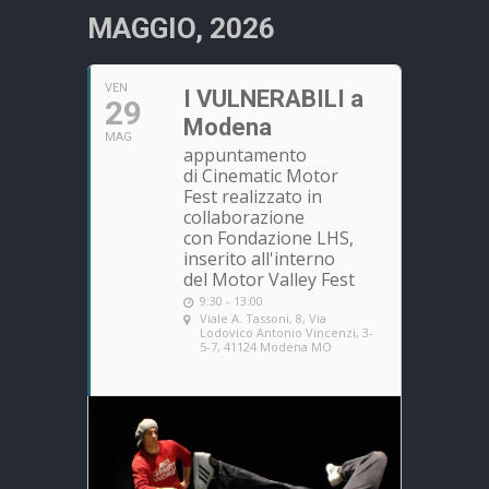
MAGGIO, 2026
VEN
I VULNERABILI a
29
Modena
MAG
appuntamento
di Cinematic Motor
Fest realizzato in
collaborazione
con Fondazione LHS,
inserito all'interno
del Motor Valley Fest
9:30 - 13:00
Viale A. Tassoni, 8, Via
Lodovico Antonio Vincenzi, 3-
5-7, 41124 Modena MO