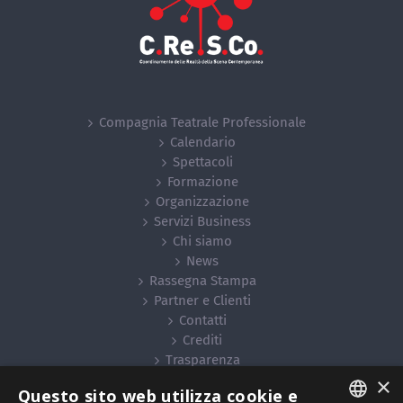
Compagnia Teatrale Professionale
Calendario
Spettacoli
Formazione
Organizzazione
Servizi Business
Chi siamo
News
Rassegna Stampa
Partner e Clienti
Contatti
Crediti
Trasparenza
×
Questo sito web utilizza cookie e