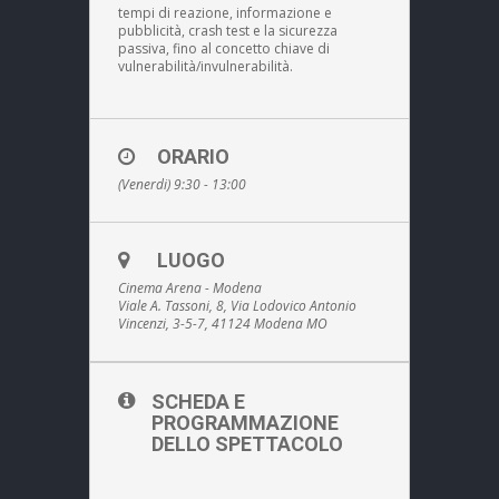
tempi di reazione, informazione e
pubblicità, crash test e la sicurezza
passiva, fino al concetto chiave di
vulnerabilità/invulnerabilità.
ORARIO
(Venerdi) 9:30 - 13:00
LUOGO
Cinema Arena - Modena
Viale A. Tassoni, 8, Via Lodovico Antonio
Vincenzi, 3-5-7, 41124 Modena MO
SCHEDA E
PROGRAMMAZIONE
DELLO SPETTACOLO