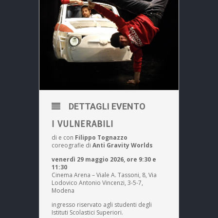
DETTAGLI EVENTO
I VULNERABILI
di e con
Filippo Tognazzo
coreografie di
Anti Gravity Worlds
venerdì 29 maggio 2026, ore 9:30 e
11:30
Cinema Arena – Viale A. Tassoni, 8, Via
Lodovico Antonio Vincenzi, 3-5-7,
Modena
ingresso riservato agli studenti degli
Istituti Scolastici Superiori.