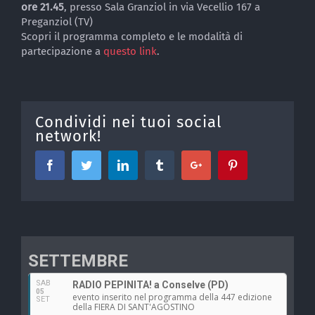
ore 21.45
, presso Sala Granziol in via Vecellio 167 a
Preganziol (TV)
Scopri il programma completo e le modalità di
partecipazione a
questo link
.
Condividi nei tuoi social
network!
Facebook
Twitter
Linkedin
Tumblr
Google+
Pinterest
SETTEMBRE
SAB
RADIO PEPINITA! a Conselve (PD)
05
evento inserito nel programma della 447 edizione
SET
della FIERA DI SANT'AGOSTINO