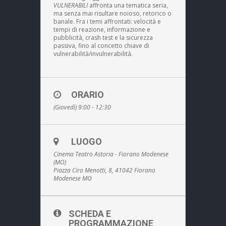
VULNERABILI
affronta una tematica seria,
ma senza mai risultare noioso, retorico o
banale. Fra i temi affrontati: velocità e
tempi di reazione, informazione e
pubblicità, crash test e la sicurezza
passiva, fino al concetto chiave di
vulnerabilità/invulnerabilità.
ORARIO
(Giovedì) 9:00 - 12:30
LUOGO
Cinema Teatro Astoria - Fiorano Modenese
(MO)
Piazza Ciro Menotti, 8, 41042 Fiorano
Modenese MO
SCHEDA E
PROGRAMMAZIONE