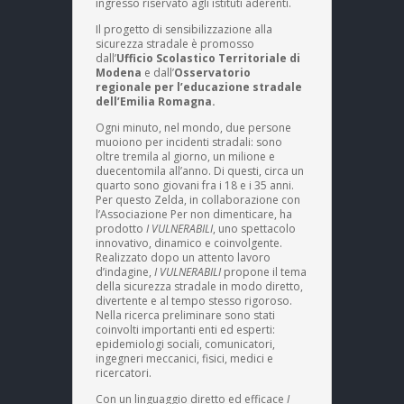
ingresso riservato agli istituti aderenti.
Il progetto di sensibilizzazione alla
sicurezza stradale è promosso
dall’
Ufficio Scolastico Territoriale di
Modena
e dall’
Osservatorio
regionale per l’educazione stradale
dell’Emilia Romagna.
Ogni minuto, nel mondo, due persone
muoiono per incidenti stradali: sono
oltre tremila al giorno, un milione e
duecentomila all’anno. Di questi, circa un
quarto sono giovani fra i 18 e i 35 anni.
Per questo Zelda, in collaborazione con
l’Associazione Per non dimenticare, ha
prodotto
I VULNERABILI
, uno spettacolo
innovativo, dinamico e coinvolgente.
Realizzato dopo un attento lavoro
d’indagine,
I VULNERABILI
propone il tema
della sicurezza stradale in modo diretto,
divertente e al tempo stesso rigoroso.
Nella ricerca preliminare sono stati
coinvolti importanti enti ed esperti:
epidemiologi sociali, comunicatori,
ingegneri meccanici, fisici, medici e
ricercatori.
Con un linguaggio diretto ed efficace
I