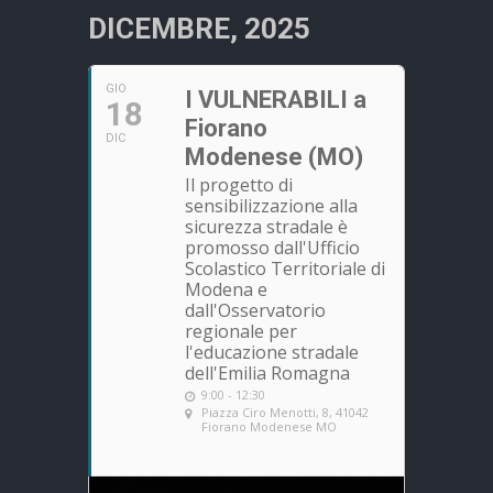
DICEMBRE, 2025
GIO
I VULNERABILI a
18
Fiorano
DIC
Modenese (MO)
Il progetto di
sensibilizzazione alla
sicurezza stradale è
promosso dall'Ufficio
Scolastico Territoriale di
Modena e
dall'Osservatorio
regionale per
l'educazione stradale
dell'Emilia Romagna
9:00 - 12:30
Piazza Ciro Menotti, 8, 41042
Fiorano Modenese MO