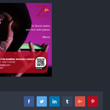
Facebook
Twitter
Linkedin
Tumblr
Google+
Pinterest