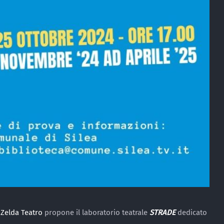
n
Zelda Teatro
propone il laboratorio teatrale
STRADE
dedicato