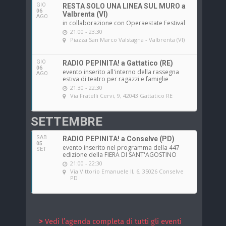
GIO
RESTA SOLO UNA LINEA SUL MURO a
06
Valbrenta (VI)
AGO
in collaborazione con Operaestate Festival
21:00 - 23:30
Piazza San Marco Valstagna - Valbrenta (VI)
GIO
RADIO PEPINITA! a Gattatico (RE)
06
evento inserito all'interno della rassegna
AGO
estiva di teatro per ragazzi e famiglie
21:30 - 22:30
Via Fratelli Cervi, 9, 42043 Gattatico RE
SETTEMBRE
SAB
RADIO PEPINITA! a Conselve (PD)
05
evento inserito nel programma della 447
SET
edizione della FIERA DI SANT'AGOSTINO
21:00 - 22:30
Via Vittorio Emanuele II, 6, 35026 Conselve
PD
>
Vedi l’agenda completa di tutti gli eventi