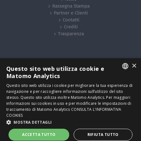
Rassegna Stampa
Partner e Clienti
Contatti
Crediti
Trasparenza
×
Questo sito web utilizza cookie e
© Copyright
2026 | Zelda S.r.l. – impresa sociale - Tutti i diritti
Matomo Analytics
riservati -
Privacy
ITALIAN
Questo sito web utilizza i cookie per migliorare la tua esperienza di
C.F. e P.IVA IT04262500269 - via Francesco Baracca, 39 – 30173
navigazione e per raccogliere informazioni sull’utilizzo del sito
Venezia | Powered by
Neroavorio
ENGLISH
stesso. Questo sito utilizza inoltre Matomo Analytics. Per maggiori
informazioni sui cookies in uso e per modificare le impostazioni di
SPANISH
Facebook
Instagram
YouTube
Vimeo
Email
Skype
tracciamento di Matomo Analytics
CONSULTA L'INFORMATIVA
COOKIES
FRENCH
MOSTRA DETTAGLI
RUSSIAN
Italiano
ACCETTA TUTTO
RIFIUTA TUTTO