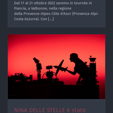
Dal 17 al 21 ottobre 2022 saremo in tournée in
Francia, a Valbonne, nella regione
della Provence-Alpes-Côte d'Azur (Provenza-Alpi-
Costa Azzurra). Con [...]
i
NINA DELLE STELLE è stato