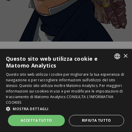
×
Questo sito web utilizza cookie e
Matomo Analytics
ITALIAN
Questo sito web utilizza i cookie per migliorare la tua esperienza di
navigazione e per raccogliere informazioni sull’utilizzo del sito
ENGLISH
stesso. Questo sito utilizza inoltre Matomo Analytics. Per maggiori
informazioni sui cookies in uso e per modificare le impostazioni di
SPANISH
tracciamento di Matomo Analytics
CONSULTA L'INFORMATIVA
PIRANDELLO
COOKIES
FRENCH
MOSTRA DETTAGLI
ogni realtà è un inganno
RUSSIAN
ACCETTA TUTTO
RIFIUTA TUTTO