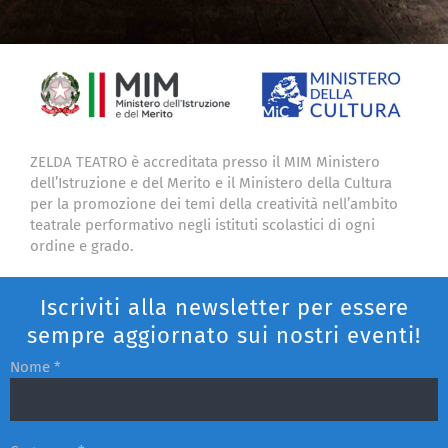
ZELDA TEATRO è accreditata presso il MIM Ministero
dell’Istruzione e del Merito e il Ministero della Cultura
per la promozione dei temi della creatività nell’ambito
teatrale performativo negli istituti scolastici di ogni
ordine e grado.
Iscriviti alla newsletter per essere
sempre aggiornato sui nostri eventi!
Nome *