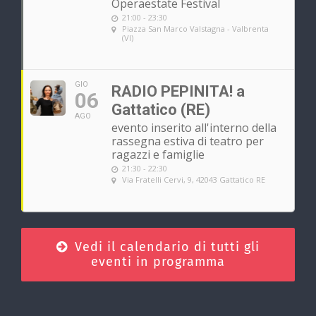
Operaestate Festival
21:00 - 23:30
Piazza San Marco Valstagna - Valbrenta
(VI)
GIO
RADIO PEPINITA! a
06
Gattatico (RE)
AGO
evento inserito all'interno della
rassegna estiva di teatro per
ragazzi e famiglie
21:30 - 22:30
Via Fratelli Cervi, 9, 42043 Gattatico RE
Vedi il calendario di tutti gli
eventi in programma